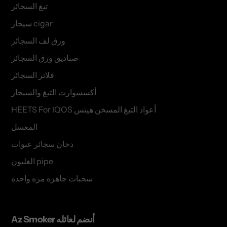
تبغ السجائر
سيجار cigar
ورق لف السجائر
صناديق ورق السجائر
فلاتر السجائر
أكسسوارت التبغ والسيجار
HEETS For IQOS أعواد التبغ المسخن هيتس
المعسل
دخان سجائر عبوات
الغليون pipe
سحبات جاهزه مره واحده
Az Smoker أنضم لعائله