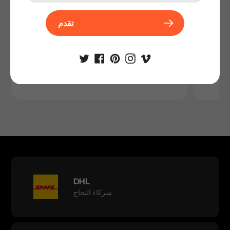
تقدم
أكسسوارت التبغ والسيجار
DHL
شركاء النجاح