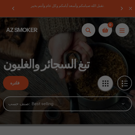
تخطى
تقبل الله صيامكم وأسعد أيامكم وكل عام وأنتم بخير.
1
الى
المحتوى
0
AZ SMOKER
بحث
تبغ السجائر والغليون
فلتره
صنف حسب: