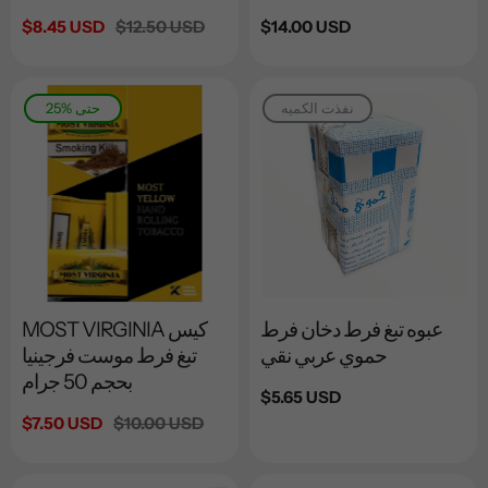
السعر
$14.00 USD
السعر
$12.50 USD
سعر
$8.45 USD
العادي
العادي
البيع
نفذت الكميه
25% حتى
عبوه تبغ فرط دخان فرط
MOST VIRGINIA كيس
حموي عربي نقي
تبغ فرط موست فرجينيا
بحجم 50 جرام
السعر
$5.65 USD
العادي
السعر
$10.00 USD
سعر
$7.50 USD
العادي
البيع