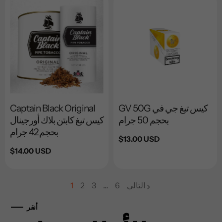
GV 50G كيس تبغ جي في
Captain Black Original
بحجم 50 جرام
كيس تبغ كابتن بلاك أورجينال
بحجم 42 جرام
السعر
$13.00 USD
العادي
السعر
$14.00 USD
العادي
التالي
6
…
3
2
1
page
page
page
أنقر