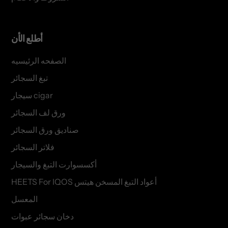
أطلع الأن
الصفحه الرئيسيه
تبغ السجائر
سيجار cigar
ورق لف السجائر
صناديق ورق السجائر
فلاتر السجائر
أكسسوارت التبغ والسيجار
HEETS For IQOS أعواد التبغ المسخن هيتس
المعسل
دخان سجائر عبوات