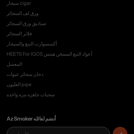
سيجار cigar
ورق لف السجائر
صناديق ورق السجائر
فلاتر السجائر
أكسسوارت التبغ والسيجار
HEETS For IQOS أعواد التبغ المسخن هيتس
المعسل
دخان سجائر عبوات
الغليون pipe
سحبات جاهزه مره واحده
Az Smoker أنضم لعائله