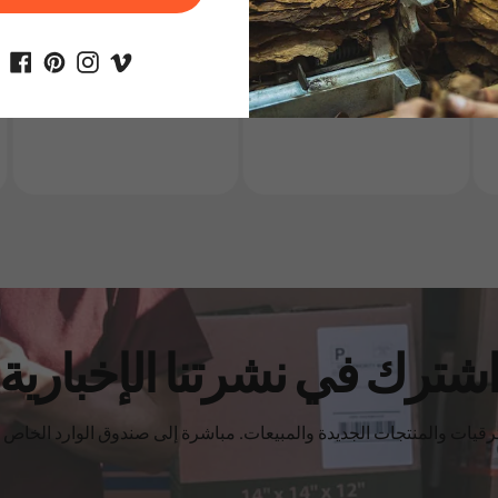
دخان سجائر عبوات
سيجار cigar
شترك في نشرتنا الإخبارية