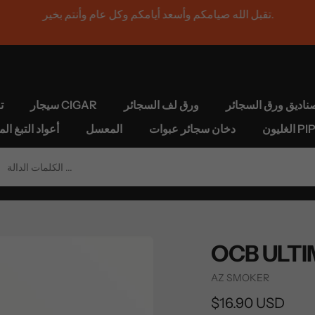
تقبل الله صيامكم وأسعد أيامكم وكل عام وأنتم بخير.
ناديق ورق السجائر
ورق لف السجائر
سيجار CIGAR
ت
يون PIPE
دخان سجائر عبوات
المعسل
HEETS FOR IQOS أعواد
Vendor
AZ SMOKER
السعر
$16.90 USD