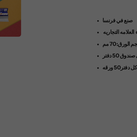
صنع في فرنسا
ه ocb
 الورق: 70 مم
وق 50 دفتر
دفتر50 ورقه