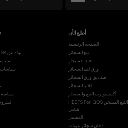
أطلع الأن
e
الصفحه الرئيسيه
تبغ السجائر
AZSMOKER نبذه عن
سيجار cigar
سياس
ورق لف السجائر
سياسات ا
صناديق ورق السجائر
فلاتر السجائر
تت
أكسسوارت التبغ والسيجار
سياسة 
HEETS For IQOS أعواد التبغ المسخن
ألشروط
هيتس
المعسل
دخان سجائر عبوات