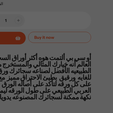
ال
Buy it now
أو سي بي ألتمت هوه أكثر أوراق السج
العالم أنه خيارك المثالي والمستخرج م
الطبيعيه الأفضل لصناعه سجائرك و
للغايه ورقيق بطيئ الاحتراق مميز مع ا
على كل ورقه لتأكد على أصاله الورق
العربي الطبيعي على طول الورقه لي
نكهة ممكنة لسجائرك المصنوعه يدويا.