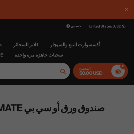
 :ارتفع الحد الأقصى للشحن حاليا 1
حسابي
United States (USD $)
أكسسوارت التبغ والسيجار
فلاتر السجائر
ص
سحبات جاهزه مره واحده
الغل
0
المجموع
$0.00 USD
بحث
OCB ULTIMATE صندوق ورق أو سي بي