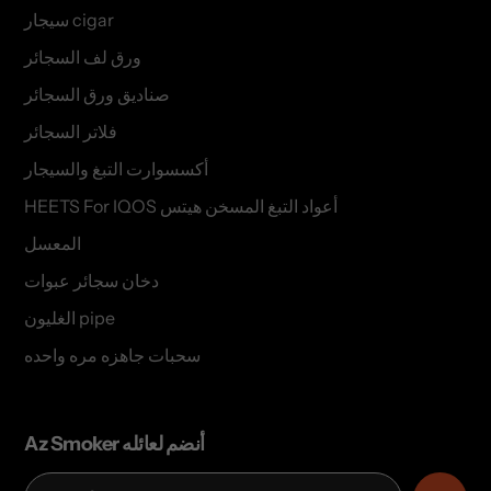
سيجار cigar
ورق لف السجائر
صناديق ورق السجائر
فلاتر السجائر
أكسسوارت التبغ والسيجار
HEETS For IQOS أعواد التبغ المسخن هيتس
المعسل
دخان سجائر عبوات
الغليون pipe
سحبات جاهزه مره واحده
Az Smoker أنضم لعائله