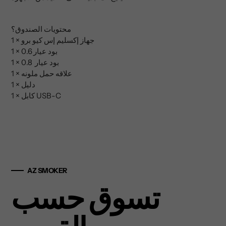
محتويات الصندوق؟
1 × جهاز إكسليم إس كيو برو
1 × بود عيار 0.6
1 × بود عيار 0.8
1 × علاقه حمل ملونه
1 × دليل
1 × كابل USB-C
AZ SMOKER
تسوق حسب