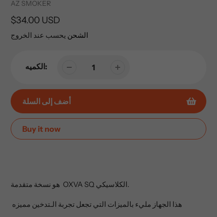
Vendor
AZ SMOKER
السعر
$34.00 USD
العادي
الشحن
يحسب عند الخروج
الكميه:
أضف إلى السلة
Buy it now
إضافة
المنتج
إلى
عربة
هو نسخة متقدمة OXVA SQ الكلاسيكي.
التسوق
الخاصة
هذا الجهاز مليء بالميزات التي تجعل تجربة الـتدخين مميزه
بك