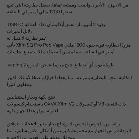
من الاجهزه االأخرى واضحة وممتعة تمامًا. بفضل بطاريته التي تبلغ
سعتها 1200 مللي أمبير في الساعة
USB-C بقوة 2 أمبير، لن تقلق أبدًا بشأن نفاد الطاقة.
دلائل الميزات
عمر بطارية لا مثيل له
يأتي Xlim SQ Pro Pod Vape مزودًا ببطارية قوية بقوة 1200 مللي
أمبير في الساعة، مما يضمن أنه يمكنك الاستمتاع بجلسات
vaping طويلة دون أي انقطاع. تتيح ميزة الشحن السريع 2
إمكانية شحن البطارية بسرعة، مما يجعلها خيارًا واضحًا لأولئك الذين
يتنقلون كثيرا.
تنتج نكهة وبخار استثنائيين
باستخدام كبسولات OXVA Xlim V2 أو كبسولات V3 ذات التعبئة
العلوية، يوفر هذا الجهاز نكهة
رائعة من الجوس الخاص بك وإنتاج بخار مثير للإعجاب. تتوافق
البودات رأس الجهاز مع مجموعة كبيره من أشكال أكس سليم ، مما
يتيح لك تبديله على العديد من الاجهزه.