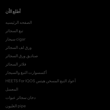
أطلع الأن
الصفحه الرئيسيه
تبغ السجائر
سيجار cigar
ورق لف السجائر
صناديق ورق السجائر
فلاتر السجائر
أكسسوارت التبغ والسيجار
HEETS For IQOS أعواد التبغ المسخن هيتس
المعسل
دخان سجائر عبوات
الغليون pipe