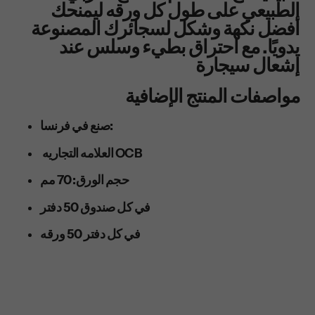
الطبيعي على طول كل ورقه ليمنحك
أفضل نكهة وشكل لسجائرك المصنوعة
يدويًا. مع احتراق بطيء وسلس عند
إشعال سيجارة
مواصفات المنتج الإضافية
صنع في فرنسا:
العلامه التجاريه OCB
حجم الورق: 70 مم
في كل صندوق 50 دفتر
في كل دفتر 50 ورقه