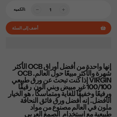
الكميه:
أضف إلى السلة
إضافة
المنتج
إلى
إنها واحدة من أفضل أوراق OCB الأكثر
عربة
شهرة والأكثر مبيعًا حول العالم. OCB
التسوق
VIRGIN إذا كنت تبحث عن ورق طبيعي
الخاصة
100/100 غير مبيض وبني الون رقيقًا
بك
ورفيعًا وخفيفًا للغاية ومتماسكًا ، هو الخيار
الأفضل. إنه أفضل ورق فائق النحافة
ملون في العالم مصنوع من مواد
طبيعية مع استخدام الصمغ العربي