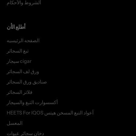
ألشروط والأحكام
أطلع الأن
الصفحه الرئيسيه
تبغ السجائر
سيجار cigar
ورق لف السجائر
صناديق ورق السجائر
فلاتر السجائر
أكسسوارت التبغ والسيجار
HEETS For IQOS أعواد التبغ المسخن هيتس
المعسل
دخان سجائر عبوات