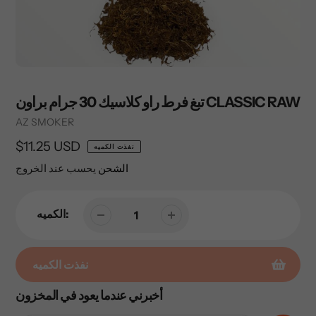
تبغ فرط راو كلاسيك 30 جرام براون CLASSIC RAW
Vendor
AZ SMOKER
السعر
$11.25 USD
نفذت الكميه
العادي
الشحن
يحسب عند الخروج
الكميه:
نفذت الكميه
أخبرني عندما يعود في المخزون
إضافة
المنتج