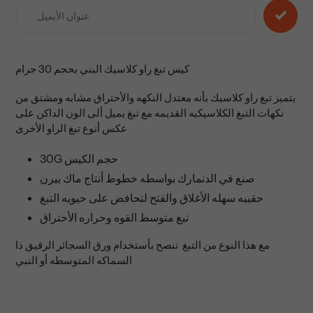
إلى
عربة
التسوق
الخاصة
كيس تبغ راو كلاسيك البني بحجم 30 جرام
بك
يتميز تبغ راو كلاسيك بأنه معتدل النكهه والأحتراق مشابه ومشتق من
نكهات التبغ الكلاسيكيه القديمه مع تبغ يميل ألى الون الداكن على
عكس أنوع تبغ الراو الأخرى
30G حجم الكيس
صنع في الدنمارك بواسطه خطوط أنتاج ماك بيرن
حقيبه سهله الأغلاق والفتح لتحافض على حيويه التبغ
تبغ متوسط القوه وحراره الأحتراق
مع هذا النوع من التبغ ننصح بأستخدام ورق السجائر الرقيق ذا
السماكه المتوسطه أو النبي