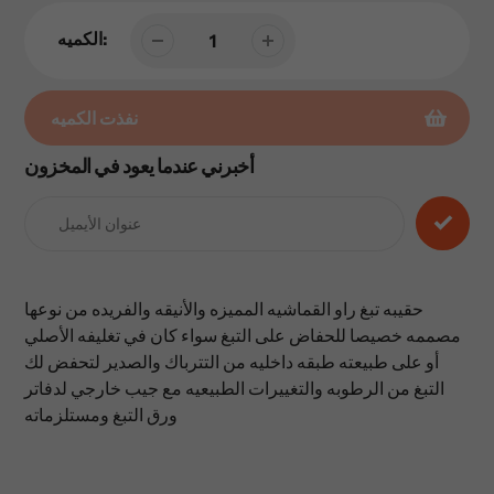
الكميه:
نفذت الكميه
أخبرني عندما يعود في المخزون
إضافة
المنتج
إلى
عربة
التسوق
الخاصة
حقيبه تبغ راو القماشيه المميزه والأنيقه والفريده من نوعها
بك
مصممه خصيصا للحفاض على التبغ سواء كان في تغليفه الأصلي
أو على طبيعته طبقه داخليه من التترباك والصدير لتحفض لك
التبغ من الرطوبه والتغييرات الطبيعيه مع جيب خارجي لدفاتر
ورق التبغ ومستلزماته