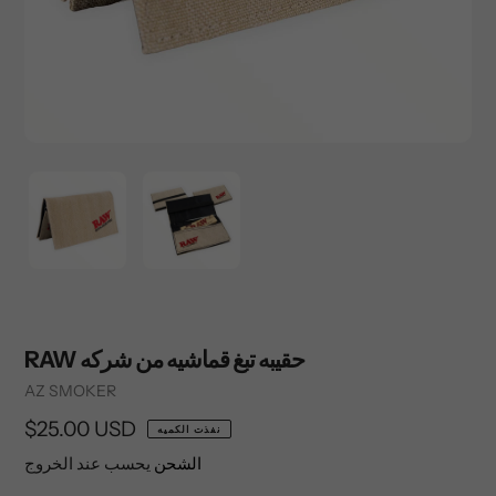
RAW حقيبه تبغ قماشيه من شركه
Vendor
AZ SMOKER
السعر
$25.00 USD
نفذت الكميه
العادي
الشحن
يحسب عند الخروج