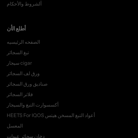
ألشروط والأحكام
أطلع الأن
الصفحه الرئيسيه
تبغ السجائر
سيجار cigar
ورق لف السجائر
صناديق ورق السجائر
فلاتر السجائر
أكسسوارت التبغ والسيجار
HEETS For IQOS أعواد التبغ المسخن هيتس
المعسل
دخان سجائر عبوات