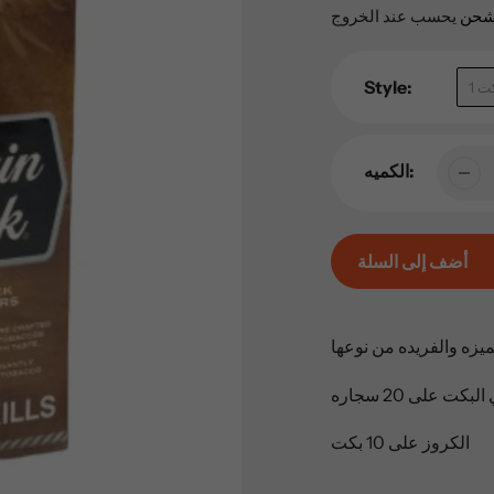
العادي
شحن
يحسب عند الخروج
Style:
بكت
الكميه:
أضف إلى السلة
إضافة
المنتج
ميزه والفريده من نوعها
إلى
عربة
بكت على 20 سجاره
التسوق
الكروز على 10 بكت
الخاصة
بك