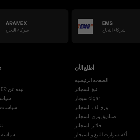
ARAMEX
EMS
شركاء النجاح
شركاء النجاح
أطلع الأن
e
الصفحه الرئيسيه
تبغ السجائر
AZSMOKER نبذه عن
سيجار cigar
سياس
ورق لف السجائر
سياسات ا
صناديق ورق السجائر
فلاتر السجائر
تت
أكسسوارت التبغ والسيجار
سياسة 