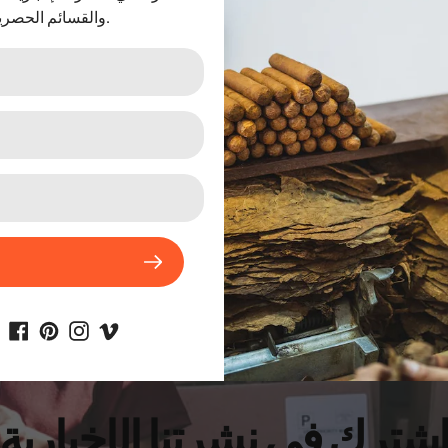
والقسائم الحصرية.
دخان سجائر عبوات
سيجار cigar
شترك في نشرتنا الإخبارية