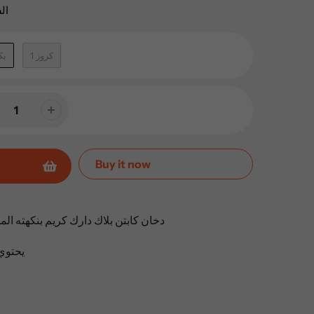
ال
1 كروز
1 
Buy it now
دخان كابتن بلاك دارك كريم بنكهته الم
يحتوي ال