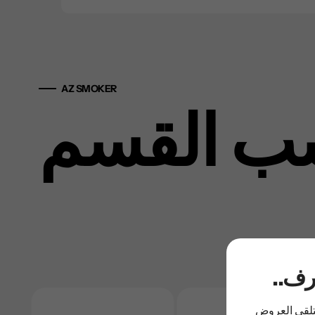
AZ SMOKER
ب القسم
عرف
لتلقي العروض