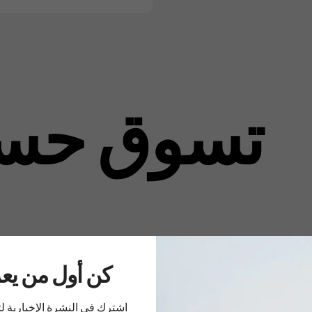
تسوق حس
..كن أول من ي
اشترك في النشرة الإخبارية 