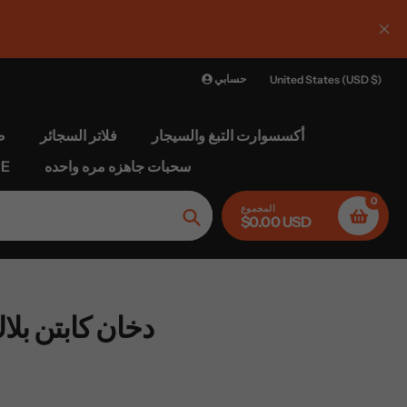
 :ارتفع الحد الأقصى للشحن حاليا 1
حسابي
United States (USD $)
أكسسوارت التبغ والسيجار
فلاتر السجائر
ص
سحبات جاهزه مره واحده
الغل
0
المجموع
$0.00 USD
بحث
دخان كابتن بلا