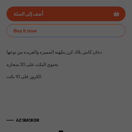
أضف إلى السلة
Buy it now
إضافة
المنتج
دخان كابتن بلاك كرز بنكهته المميزه والفريده من نوعها
إلى
عربة
يحتوي البكت على 20 سجاره
التسوق
الخاصة
الكروز على 10 بكت
بك
AZ SMOKER