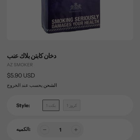
دخان كابتن بلاك عنب
Vendor
AZ SMOKER
السعر
$5.90 USD
العادي
الشحن
يحسب عند الخروج
Style:
1 كروز
1 بكت
الكميه: