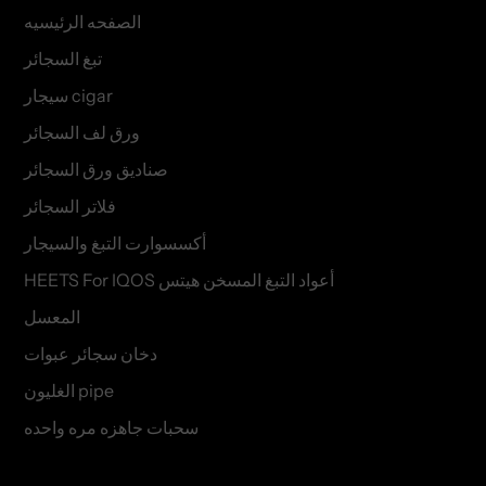
الصفحه الرئيسيه
تبغ السجائر
سيجار cigar
ورق لف السجائر
صناديق ورق السجائر
فلاتر السجائر
أكسسوارت التبغ والسيجار
HEETS For IQOS أعواد التبغ المسخن هيتس
المعسل
دخان سجائر عبوات
الغليون pipe
سحبات جاهزه مره واحده