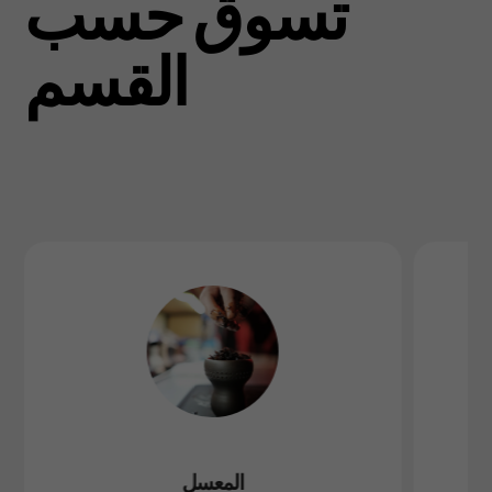
تسوق حسب
القسم
المعسل