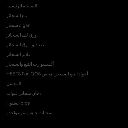
الصفحه الرئيسيه
تبغ السجائر
سيجار cigar
ورق لف السجائر
صناديق ورق السجائر
فلاتر السجائر
أكسسوارت التبغ والسيجار
HEETS For IQOS أعواد التبغ المسخن هيتس
المعسل
دخان سجائر عبوات
الغليون pipe
سحبات جاهزه مره واحده