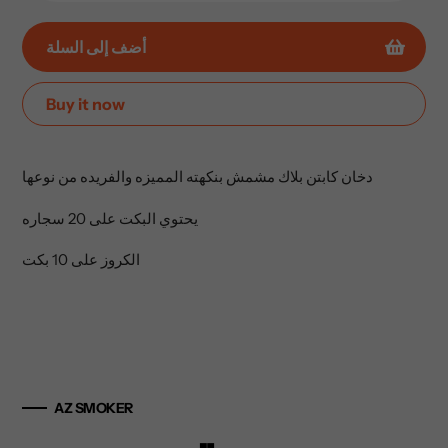
أضف إلى السلة
Buy it now
إضافة
المنتج
دخان كابتن بلاك مشمش بنكهته المميزه والفريده من نوعها
إلى
عربة
يحتوي البكت على 20 سجاره
التسوق
الخاصة
الكروز على 10 بكت
بك
AZ SMOKER