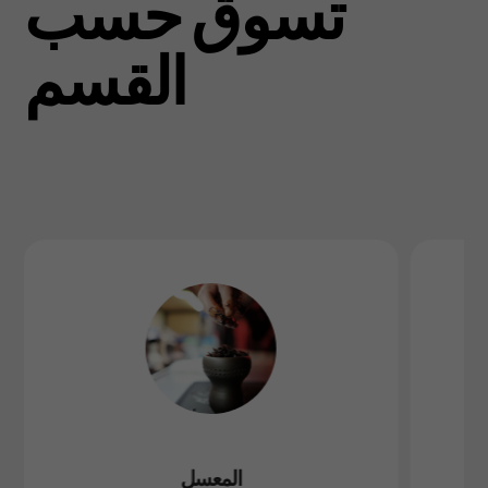
تسوق حسب
القسم
المعسل