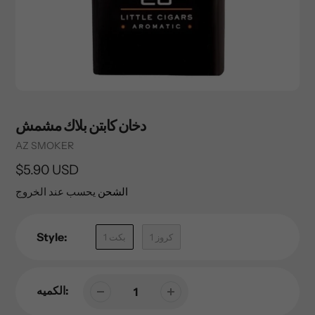
دخان كابتن بلاك مشمش
Vendor
AZ SMOKER
السعر
$5.90 USD
العادي
الشحن
يحسب عند الخروج
Style:
1 كروز
1 بكت
الكميه: