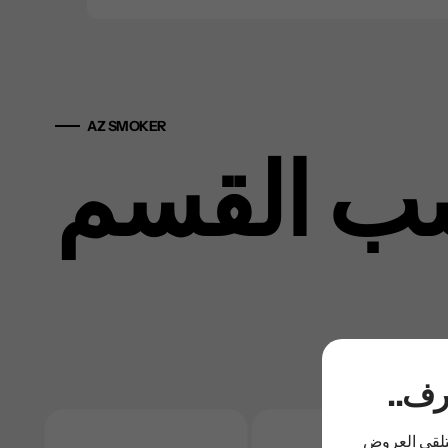
AZ SMOKER
ب القسم
عرف
لتلقي العروض