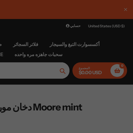
 :ارتفع الحد الأقصى للشحن حاليا 1
حسابي
United States (USD $)
أكسسوارت التبغ والسيجار
فلاتر السجائر
ص
سحبات جاهزه مره واحده
الغل
0
المجموع
$0.00 USD
بحث
دخان مور أخضر نعناع Moore mint