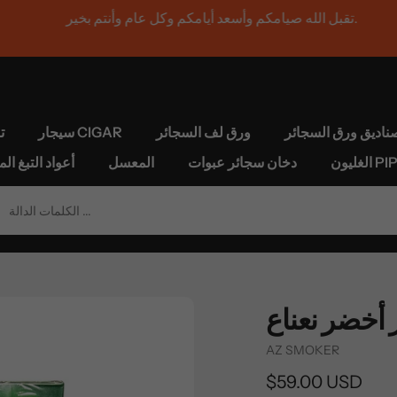
تقبل الله صيامكم وأسعد أيامكم وكل عام وأنتم بخير.
ناديق ورق السجائر
ورق لف السجائر
سيجار CIGAR
ت
يون PIPE
دخان سجائر عبوات
المعسل
HEETS FOR IQOS أعواد
Vendor
AZ SMOKER
السعر
$59.00 USD