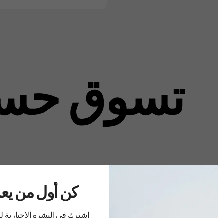
تسوق حس
..كن أول من ي
اشترك في النشرة الإخبارية 