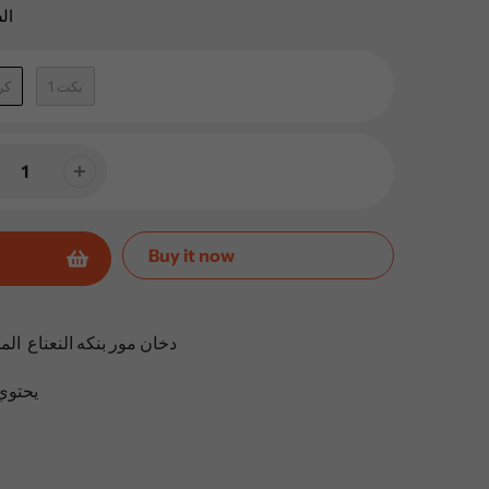
ال
1 بكت
1 ك
Buy it now
دخان مور بنكه النعناع الم
يحتوي ال