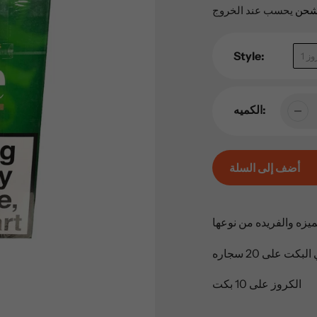
العادي
شحن
يحسب عند الخروج
Style:
روز
الكميه:
أضف إلى السلة
إضافة
المنتج
ميزه والفريده من نوعها
إلى
عربة
بكت على 20 سجاره
التسوق
الكروز على 10 بكت
الخاصة
بك