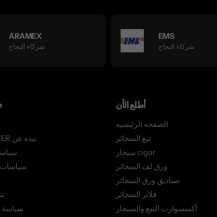
ARAMEX
EMS
شركاء النجاح
شركاء النجاح
أطلع الأن
e
الصفحه الرئيسيه
تبغ السجائر
AZSMOKER نبذه عن
سيجار cigar
سياس
ورق لف السجائر
سياسات ا
صناديق ورق السجائر
فلاتر السجائر
تت
أكسسوارت التبغ والسيجار
سياسة 