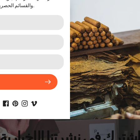
والقسائم الحصرية.
دخان سجائر عبوات
سيجار cigar
شترك في نشرتنا الإخبارية