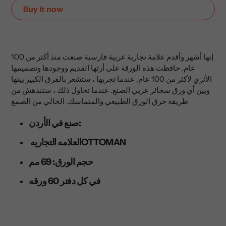
Buy it now
إضافة
المنتج
إلى
إنها أشهر وأقدم علامة تجارية عربية فارسية صنعت منذ أكثر من 100
عربة
عام. حافظت هذه الورقة على أرثها القديم ووجودها وتصميمها
التسوق
الأثري لأكثر من 100 عام. عندما تجربها ، ستشعر بالفرق الكبير بينها
الخاصة
وبين أي ورق سجائر عربي الصنع. عندما تحاول ذلك ، ستندهش من
بك
طريقة حرق الورق الطبيعي والمتماسك. الخالي من الصمغ
صنع في الأردن:
العلامه التجاريهOTTOMAN
حجم الورق: 69 مم
في كل دفتر 60 ورقه