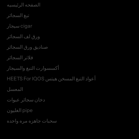
الصفحه الرئيسيه
تبغ السجائر
سيجار cigar
ورق لف السجائر
صناديق ورق السجائر
فلاتر السجائر
أكسسوارت التبغ والسيجار
HEETS For IQOS أعواد التبغ المسخن هيتس
المعسل
دخان سجائر عبوات
الغليون pipe
سحبات جاهزه مره واحده