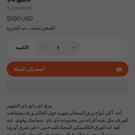
Vendor
AZ SMOKER
السعر
$1.00 USD
العادي
الشحن
يحسب عند الخروج
الكميه:
أضف إلى السلة
إضافة
المنتج
باي باي الشهير
ورق لف
إلى
أحد أكثر أنواع ورق السجائر شهره حول العالم ورقه وشفافيه
عربة
للورقه مثل بقيه أقرانه من مجموعه باي باي
متماسك وقوي عند
التسوق
لفه انه الورق الكلاسيكي المعتاد للمدخنين ء في شرق أوروبا
الخاصة
يشبه إلى حد بعيد الورق المستخدم في السجائر العادية مع