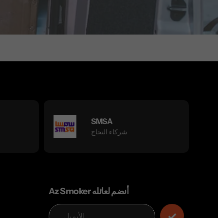
SMSA
شركاء النجاح
Az Smoker أنضم لعائله