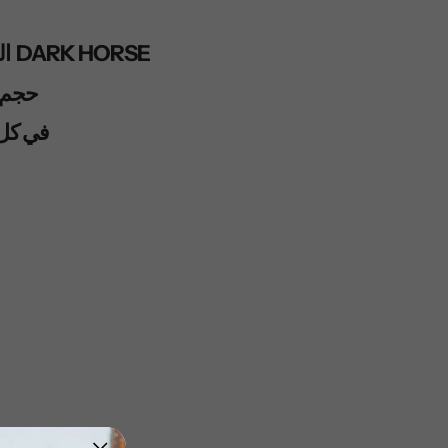
صنع
العلامه التجاريه DARK HORSE
حجم الو
في كل دفت