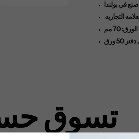
 في بولندا
رق: 70 مم
ر 50 ورق
تسوق حس