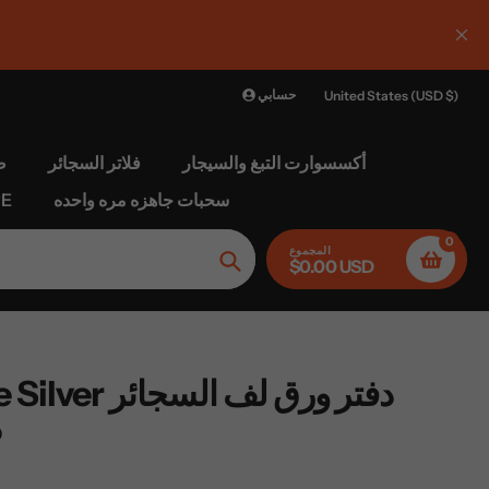
KG
حسابي
United States (USD $)
أكسسوارت التبغ والسيجار
فلاتر السجائر
ص
سحبات جاهزه مره واحده
الغل
0
المجموع
$0.00 USD
بحث
rk Horse Silver
د