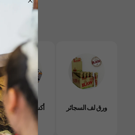
ورق لف السجائر
أكسسوارت التبغ
والسيجار