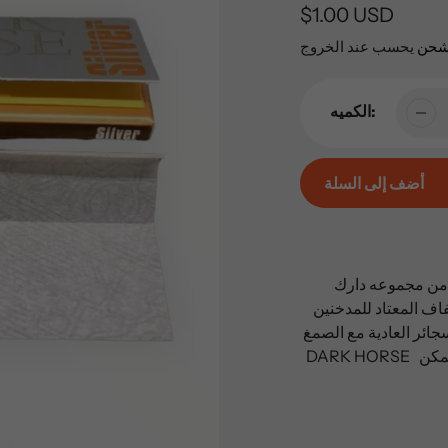
السعر
$1.00 USD
العادي
شحن
يحسب عند الخروج
الكميه:
أضف إلى السلة
إضافة
المنتج
إلى
ه من مجموعه دارك
عربة
ف المعتاد للمدخنين
التسوق
الخاصة
DARK HORSE العربي الطبيعي على طول الورقه لضمان أفضل التصاق ممكن
بك