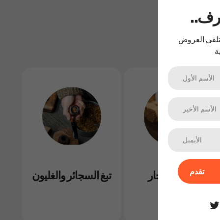
عرف
لتلقي العروض
تقدم
سيجار cigar
تبغ السجائر والغليون