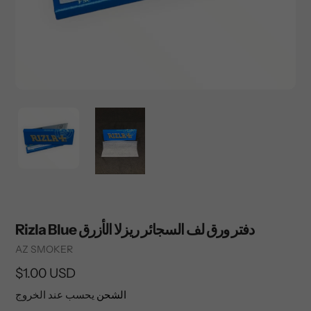
Rizla Blue دفتر ورق لف السجائر ريزلا الأزرق
Vendor
AZ SMOKER
السعر
$1.00 USD
العادي
الشحن
يحسب عند الخروج