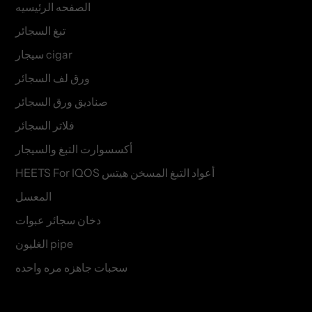
الصفحه الرئيسيه
تبغ السجائر
سيجار cigar
ورق لف السجائر
صناديق ورق السجائر
فلاتر السجائر
أكسسوارت التبغ والسيجار
HEETS For IQOS أعواد التبغ المسخن هيتس
المعسل
دخان سجائر عبوات
الغليون pipe
سحبات جاهزه مره واحده