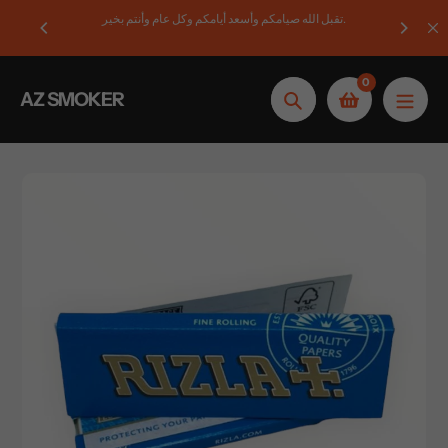
تخطى
تقبل الله صيامكم وأسعد أيامكم وكل عام وأنتم بخير.
1
الى
المحتوى
0
AZ SMOKER
بحث