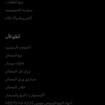
تتبع الطلبات
سياسة الخصوصية
ألشروط والأحكام
أطلع الأن
الصفحه الرئيسيه
تبغ السجائر
سيجار cigar
ورق لف السجائر
صناديق ورق السجائر
فلاتر السجائر
أكسسوارت التبغ والسيجار
HEETS For IQOS أعواد التبغ المسخن هيتس