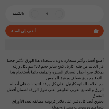
الكميه:
أضف إلى السلة
إضافة
المنتج
أصنع أفضل وأكبر سيجاره يدويه باستخدام هذا الورق الأكبر حجما
إلى
في العالم من فئته كارتل كينج سايز حجم 130 مم لكل ورقه
عربة
يمكنك صنع أجمل السجائر المييزه والملفته دائما بأستخدام هذا
التسوق
النوع مع ورق شفاف ورقيق الملمس
الخاصة
مع العلامه المائيه كارتيل على كل ورقة لتثبت لك على أصاله
بك
الورق و الصمغ العربي الطبيعي على طول الورقه لضمان أفضل
التصاق
يحتوي أيضا كل دفتر على فلاتر كرتونية مطابقه لعدد الاأوراق
بتصاميم ورسومات مميزة وجميلة