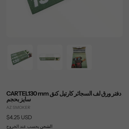
CARTEL130 mm دفتر ورق لف السجائر كارتيل كنق
سايز بحجم
Vendor
AZ SMOKER
السعر
$4.25 USD
العادي
الشحن
يحسب عند الخروج