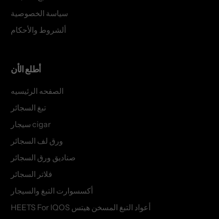
سياسة الخصوصية
ألشروط والأحكام
أطلع الأن
الصفحه الرئيسيه
تبغ السجائر
سيجار cigar
ورق لف السجائر
صناديق ورق السجائر
فلاتر السجائر
أكسسوارت التبغ والسيجار
HEETS For IQOS أعواد التبغ المسخن هيتس