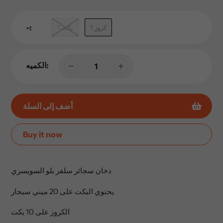
-:
كروز 1
بكت 1
الكميه:
أضف إلى السلة
Buy it now
إضافة
المنتج
دخان سجائر سلفر بلو السويسري
إلى
عربة
يحتوي البكت على 20 ميني سيجار
التسوق
الخاصة
الكروز على 10 بكت
بك