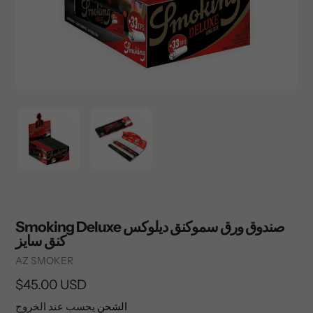
Smoking Deluxe صندوق ورق سموكنق ديلوكس
كنق سايز
Vendor
AZ SMOKER
السعر
$45.00 USD
العادي
الشحن
يحسب عند الخروج