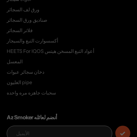
ورق لف السجائر
صناديق ورق السجائر
فلاتر السجائر
أكسسوارت التبغ والسيجار
HEETS For IQOS أعواد التبغ المسخن هيتس
المعسل
دخان سجائر عبوات
الغليون pipe
سحبات جاهزه مره واحده
Az Smoker أنضم لعائله