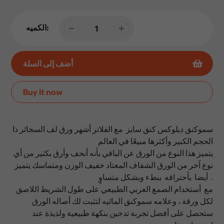
الكميه:
أضف إلى السلة
Buy it now
إضافة
المنتج
سموكنق ديلوكس كنق سايز مع الفلاتر أشهر ورق لف السجائر ذا
إلى
الحجم الكبير وأكثرها مبيعًا في العالم
عربة
يتميز هذا النوع من الورق عن الباقي بأنه أنحف وأرق بكثير من أي
التسوق
نوع آخر من الورق الشفاف المعتاد خفيف الوزن ومتماسك يتميز
الخاصة
أيضا بأحتراقه ببطء وبشكل متساوٍ .
بك
مع أستخدام الصمغ العربي الطبيعي على طول الشريط اللاصق
لكل ورقة ، وعلامه سموكنق المائيه لتثبت لك أصاله الورق
ستحصل على أفضل تجربة تدخين بنكهة طبيعية ولذيذة عند