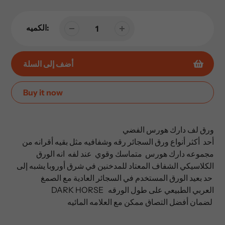
الكميه:
أضف إلى السلة
Buy it now
إضافة
المنتج
ورق لف دارك هورس الفضي
إلى
أحد أكثر أنواع ورق السجائر رقه وشفافيه مثل بقيه أقرانه من
عربة
مجموعه دارك هورس متماسك وقوي عند لفه انه الورق
التسوق
الكلاسيكي الشفاف المعتاد للمدخنين في شرق أوروبا يشبه إلى
الخاصة
حد بعيد الورق المستخدم في السجائر العادية مع الصمغ
بك
DARK HORSE العربي الطبيعي على طول الورقه
لضمان أفضل التصاق ممكن مع العلامه المائيه