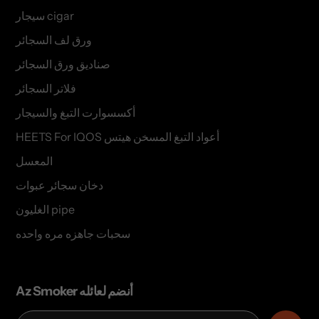
سيجار cigar
ورق لف السجائر
صناديق ورق السجائر
فلاتر السجائر
أكسسوارت التبغ والسيجار
HEETS For IQOS أعواد التبغ المسخن هيتس
المعسل
دخان سجائر عبوات
الغليون pipe
سحبات جاهزه مره واحده
Az Smoker أنضم لعائله