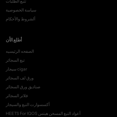
تتبع الطلبات
سياسة الخصوصية
ألشروط والأحكام
أطلع الأن
الصفحه الرئيسيه
تبغ السجائر
سيجار cigar
ورق لف السجائر
صناديق ورق السجائر
فلاتر السجائر
أكسسوارت التبغ والسيجار
HEETS For IQOS أعواد التبغ المسخن هيتس