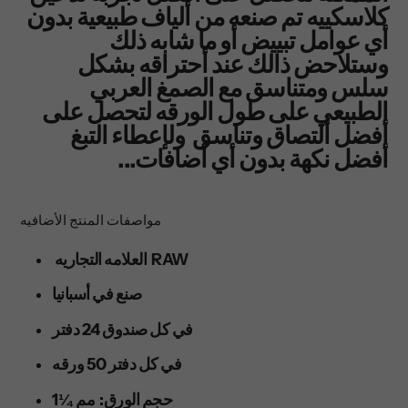
كلاسكييه تم صنعه من ألياف طبيعية بدون
أي عوامل تبييض أو ما شابه ذلك
وستلاحض ذالك عند أحتراقه بشكل
سلس ومتناسق مع الصمغ العربي
الطبيعي على طول الورقه لتحصل على
أفضل ألتصاق وتناسق ولإعطاء التبغ
أفضل نكهة بدون أي أضافات...
مواصفات المنتج الأضافيه
العلامه التجاريه RAW
صنع في أسبانيا
في كل صندوق 24 دفتر
في كل دفتر 50 ورقه
1¼ حجم الورق: مم