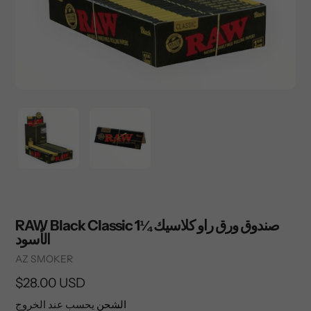
RAW Black Classic 1¼ صندوق ورق راو كلاسيك
الأسود
Vendor
AZ SMOKER
السعر
$28.00 USD
العادي
الشحن
يحسب عند الخروج