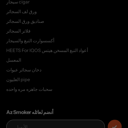
سيجار cigar
ورق لف السجائر
صناديق ورق السجائر
فلاتر السجائر
أكسسوارت التبغ والسيجار
HEETS For IQOS أعواد التبغ المسخن هيتس
المعسل
دخان سجائر عبوات
الغليون pipe
سحبات جاهزه مره واحده
Az Smoker أنضم لعائله