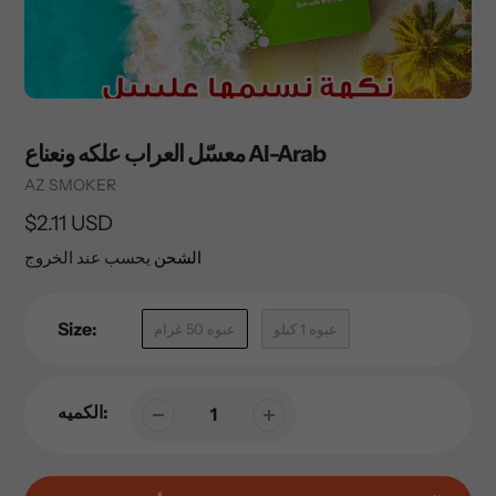
معسّل العراب علكه ونعناع Al-Arab
Vendor
AZ SMOKER
السعر
$2.11 USD
العادي
الشحن
يحسب عند الخروج
Size:
عبوه 1 كيلو
عبوه 50 غرام
الكميه: