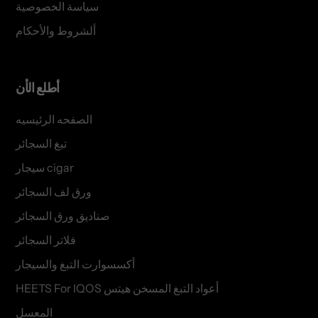
سياسة الخصوصية
ألشروط والأحكام
أطلع الأن
الصفحه الرئيسيه
تبغ السجائر
سيجار cigar
ورق لف السجائر
صناديق ورق السجائر
فلاتر السجائر
أكسسوارت التبغ والسيجار
HEETS For IQOS أعواد التبغ المسخن هيتس
المعسل