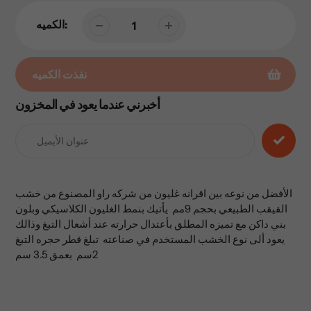
الكميه:
نفذت الكميه
أخبرني عندما يعود في المخزون
إضافة
المنتج
إلى
عربة
التسوق
الخاصة
الأفضل من نوعه بين اقرانه غليون من شركه راو المصنوع من خشب
بك
القيقب الطبيعي بحجم 9مم يأتيك بنمط الغليون الكلاسيكي وبلون
بني داكن مع تميزه المطلق بأعتدال حرارته عند أشعال التبغ وذالك
يعود ألى نوع الخشب المستخدم في صناعته تبلغ قطر حجره التبغ
2سم بعمق 3.5 سم