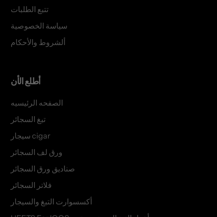
تتبع الطلبات
سياسة الخصوصية
ألشروط والأحكام
أطلع الأن
الصفحه الرئيسيه
تبغ السجائر
سيجار cigar
ورق لف السجائر
صناديق ورق السجائر
فلاتر السجائر
أكسسوارت التبغ والسيجار