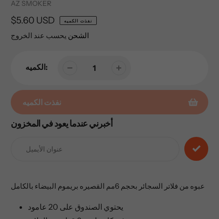
Vendor
AZ SMOKER
السعر
$5.60 USD
نفذت الكميه
العادي
الشحن
يحسب عند الخروج
الكميه:
نفذت الكميه
أخبرني عندما يعود في المخزون
إضافة
المنتج
إلى
عربة
التسوق
الخاصة
عبوه من فلاتر السجائر بحجم 6مم القصيره بريموم البيضاء بالكامل
بك
يحتوي الصندوق على 20 عامود