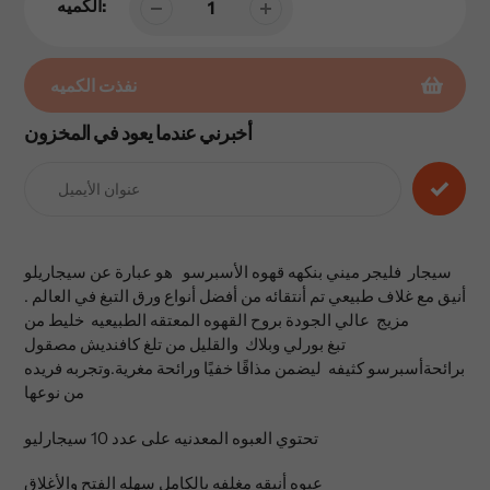
الكميه:
نفذت الكميه
أخبرني عندما يعود في المخزون
إضافة
المنتج
إلى
عربة
التسوق
الخاصة
سيجار فليجر ميني بنكهه قهوه الأسبرسو هو عبارة عن سيجاريلو
بك
أنيق مع غلاف طبيعي تم أنتقائه من أفضل أنواع ورق التبغ في العالم .
مزيج عالي الجودة بروح القهوه المعتقه الطبيعيه خليط من
تبغ بورلي وبلاك والقليل من تلغ كافنديش مصقول
برائحةأسبرسو كثيفه ليضمن مذاقًا خفيًا ورائحة مغرية.وتجربه فريده
من نوعها
تحتوي العبوه المعدنيه على عدد 10 سيجارليو
عبوه أنيقه مغلفه بالكامل سهله الفتح والأغلاق