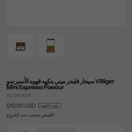
سيجار فليجر ميني بنكهه قهوه الأسبرسو Villiger
Mini Espresso Flavour
Vendor
AZ SMOKER
السعر
$10.00 USD
نفذت الكميه
العادي
الشحن
يحسب عند الخروج