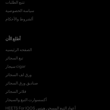
تتبع الطلبات
سياسة الخصوصية
ألشروط والأحكام
أطلع الأن
الصفحه الرئيسيه
تبغ السجائر
سيجار cigar
ورق لف السجائر
صناديق ورق السجائر
فلاتر السجائر
أكسسوارت التبغ والسيجار
HEETS For IQOS أعواد التبغ المسخن هيتس