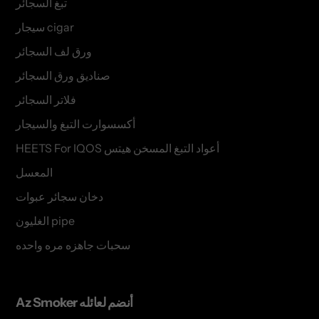
تبغ السجائر
سيجار cigar
ورق لف السجائر
صناديق ورق السجائر
فلاتر السجائر
أكسسوارت التبغ والسيجار
HEETS For IQOS أعواد التبغ المسخن هيتس
المعسل
دخان سجائر عبوات
الغليون pipe
سحبات جاهزه مره واحده
Az Smoker أنضم لعائله