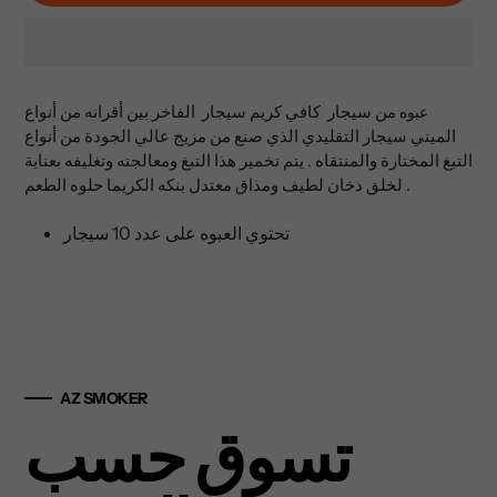
إضافة
المنتج
من سيجار كافي كريم سيجار الفاخر بين أقرانه من أنواع
عبوه
إلى
الميني سيجار التقليدي الذي صنع من مزيج عالي الجودة من أنواع
عربة
التبغ المختارة والمنتقاه . يتم تخمير هذا التبغ ومعالجته وتغليفه بعناية
التسوق
لخلق دخان لطيف ومذاق معتدل بنكه الكريما حلوه الطعم .
الخاصة
بك
تحتوي العبوه على عدد 10 سيجار
AZ SMOKER
تسوق حسب