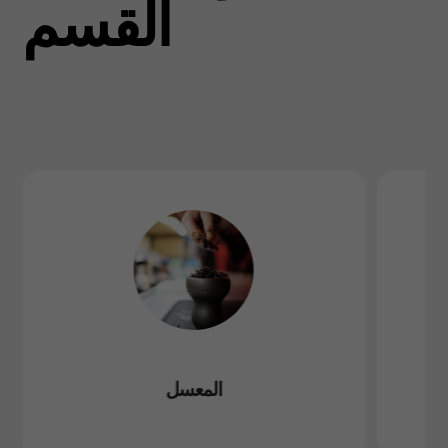
القسم
المعسل