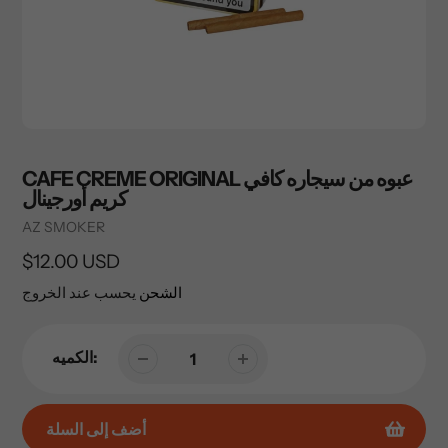
CAFE CREME ORIGINAL عبوه من سيجاره كافي
كريم أورجينال
Vendor
AZ SMOKER
السعر
$12.00 USD
العادي
الشحن
يحسب عند الخروج
الكميه:
أضف إلى السلة