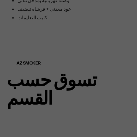
وصله كهربائيه بمدخل ثنائي
عود معدني + فرشاه تنضيف
كتيب التعليمات
AZ SMOKER
تسوق حسب
القسم