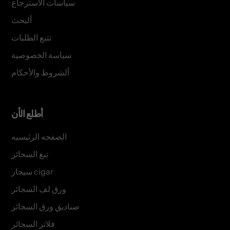
سياسات الأسترجاع
ألبحث
تتبع الطلبات
سياسة الخصوصية
ألشروط والأحكام
أطلع الأن
الصفحه الرئيسيه
تبغ السجائر
سيجار cigar
ورق لف السجائر
صناديق ورق السجائر
فلاتر السجائر