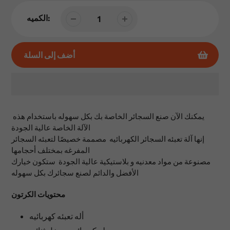
الكميه:
أضف إلى السلة
إضافة
المنتج
يمكنك الآن صنع السجائر الخاصة بك بكل سهوله باستخدام هذه
إلى
الآلة الخاصة عالية الجودة
عربة
إنها آلة تعبئه السجائر الكهربائيه مصممة خصيصًا لتعبئه السجائر
التسوق
المفرغه بمختلف أحجامها
الخاصة
مصنوعة من مواد معدنيه و بلاستيكية عالية الجودة ستكون خيارك
بك
الأفضل والدائم لصنع سجائرك بكل سهوله
محتويات الكرتون
أله تعبئه كهربائيه