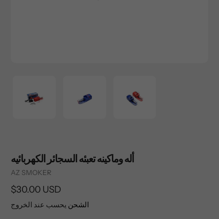
أله وماكينه تعبئه السجائر الكهربائيه
Vendor
AZ SMOKER
السعر
$30.00 USD
العادي
الشحن
يحسب عند الخروج