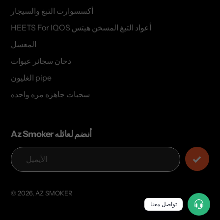
أكسسوارت التبغ والسيجار
HEETS For IQOS أعواد التبغ المسخن هيتس
المعسل
دخان سجائر عبوات
الغليون pipe
سحبات جاهزه مره واحده
Az Smoker أنضم لعائله
© 2026,
AZ SMOKER
تواصل معنا