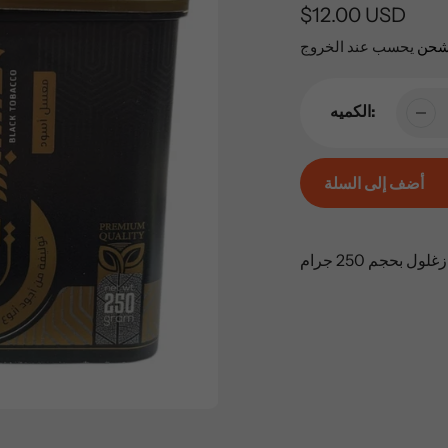
السعر
$12.00 USD
العادي
شحن
يحسب عند الخروج
الكميه:
أضف إلى السلة
إضافة
المنتج
بحجم 250 جرام
إلى
عربة
التسوق
الخاصة
بك