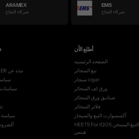
ARAMEX
EMS
شركاء النجاح
شركاء النجاح
أطلع الأن
e
الصفحه الرئيسيه
تبغ السجائر
AZSMOKER نبذه عن
سيجار cigar
سياس
ورق لف السجائر
سياسات ا
صناديق ورق السجائر
فلاتر السجائر
تت
أكسسوارت التبغ والسيجار
سياسة 
HEETS For IQOS أعواد التبغ المسخن
ألشروط
هيتس