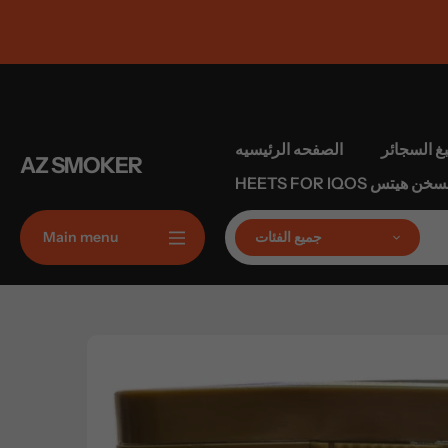
تخطى
الى
المحتوى
بغ السجائر
الصفحه الرئيسيه
AZ SMOKER
 التبغ المسخن هيتس
جميع الفئات
Main menu