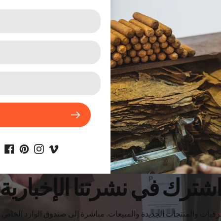
دخان سجائر عبوات
سيجار cigar
شترك في نشرتنا الإخبارية