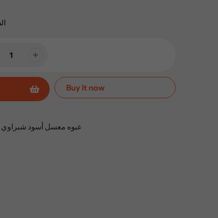
ال
Buy it now
عبوه معسل أسود شبراوي زغلول 