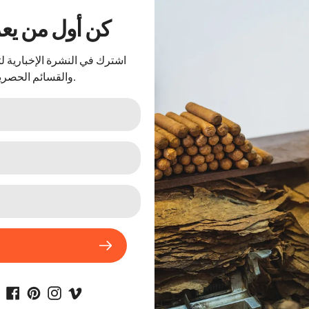
..كن أول من ي
اشترك في النشرة الإخبارية 
والقسائم الحصرية.
دخان سجائر عبوات
سيجار cigar