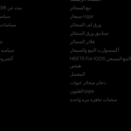
تبغ السجائر
AZSMOKER نبذه عن
سيجار cigar
سياس
ورق لف السجائر
سياسات ا
صناديق ورق السجائر
فلاتر السجائر
تت
أكسسوارت التبغ والسيجار
سياسة 
HEETS For IQOS أعواد التبغ المسخن
ألشروط
هيتس
المعسل
دخان سجائر عبوات
الغليون pipe
سحبات جاهزه مره واحده