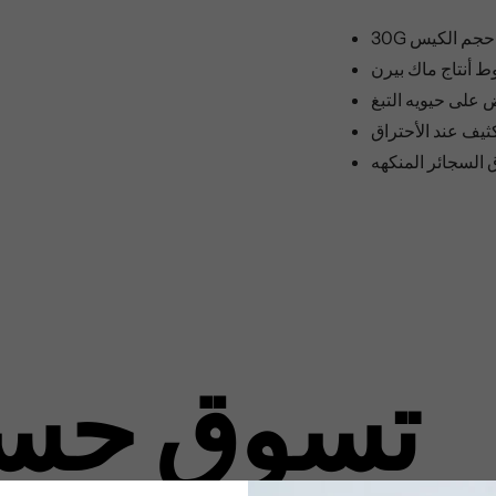
30G حجم الكيس
 أنتاج ماك بيرن
ض على حيويه التبغ
ثيف عند الأحتراق
ق السجائر المنكهه
تسوق حس