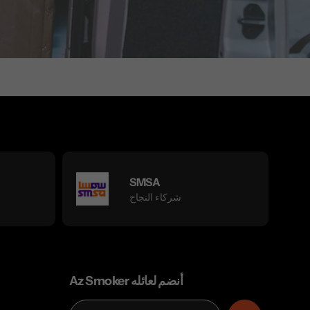
SMSA
شركاء النجاح
Az Smoker أنضم لعائله