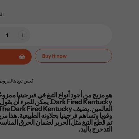
ال
Buy it now
كيس تبغ هالفزوير الد
هو مزيج من أجود أنواع التبغ في فيرجينيا ممزو
Dark Fired Kentucky. يمكن للمرء
وقويا وتساهم فرجينيا بحلاوته الطبيعية. هذا مز
تم قطع التبغ مثل الحرير لضمان الحرق المنا
التدحرج باليد.