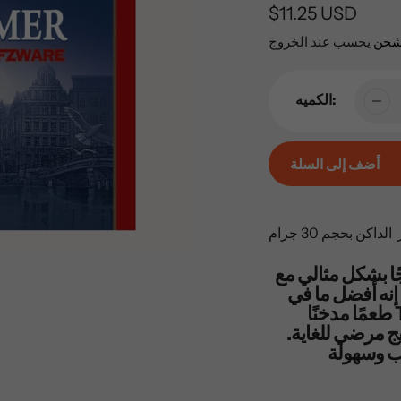
السعر
$11.25 USD
العادي
شحن
يحسب عند الخروج
الكميه:
أضف إلى السلة
إضافة
المنتج
اكن بحجم 30 جرام
إلى
عربة
جًا بشكل مثالي مع
 أن يقول إنه أفضل ما في
التسوق
العالمين. يضيف The Dark Fired Kentucky طعمًا مدخنًا
الخاصة
يج مرضي للغاية.
بك
سب وسهولة