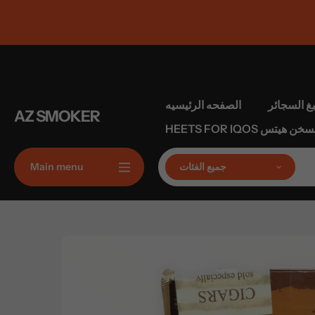
تخطى
الى
المحتوى
بغ السجائر
الصفحه الرئيسيه
AZ SMOKER
 التبغ المسخن هيتس
جميع الفئات
Main menu