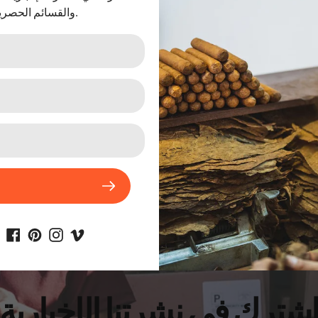
والقسائم الحصرية.
دخان سجائر عبوات
سيجار cigar
شترك في نشرتنا الإخبارية