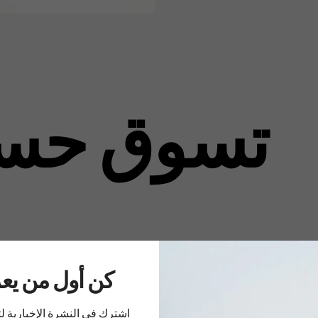
تسوق حس
..كن أول من ي
اشترك في النشرة الإخبارية 