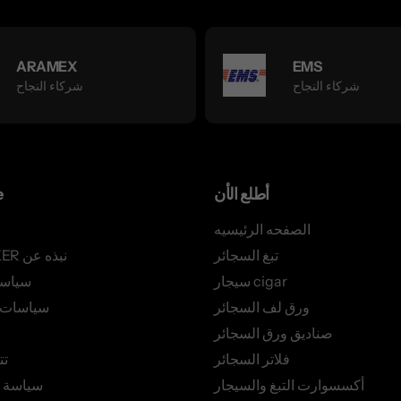
ARAMEX
EMS
شركاء النجاح
شركاء النجاح
أطلع الأن
e
الصفحه الرئيسيه
تبغ السجائر
AZSMOKER نبذه عن
سيجار cigar
سياس
ورق لف السجائر
سياسات ا
صناديق ورق السجائر
فلاتر السجائر
تت
أكسسوارت التبغ والسيجار
سياسة 