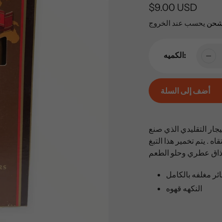
السعر
$9.00 USD
العادي
شحن
يحسب عند الخروج
الكميه:
أضف إلى السلة
إضافة
المنتج
يجار التقليدي الذي صنع
إلى
ه . يتم تخمير هذا التبغ
عربة
التسوق
الخاصة
بك
النكهه قهوه