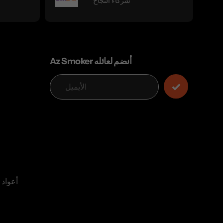
شركاء النجاح
Az Smoker أنضم لعائله