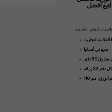
تبغ أفضل
 RAW
صنع في أسبانيا
وق 50 دفتر
دفتر 32 ورقه
حجم الورق: مم