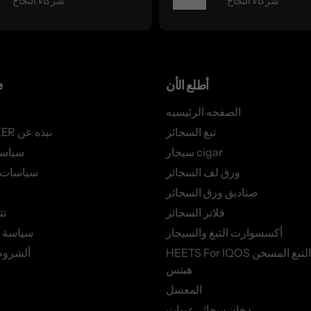
شركاء النجاح
شركاء النجاح
أطلع الأن
e
الصفحه الرئيسيه
تبغ السجائر
AZSMOKER نبذه عن
سيجار cigar
سياس
ورق لف السجائر
سياسات ا
صناديق ورق السجائر
فلاتر السجائر
تت
أكسسوارت التبغ والسيجار
سياسة 
HEETS For IQOS أعواد التبغ المسخن
ألشروط
هيتس
المعسل
دخان سجائر عبوات