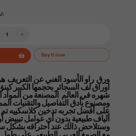
ال
Buy it now
ورق راو الأسود الغني عن التعريف هو
اوراق لف السجائر بحجمها الكبير كينق
شهره في العالم المصنعة من المواد الط
ومصنوع بأدق التفاصيل والتقنيات الم
على أفضل تجربه تدخين كلاسكييه تم
ألياف طبيعية بدون أي عوامل تبييض أو
وستلاحض ذالك عند أحتراقه بشكل 
مع الصمغ العربي الطبيعي على طول 