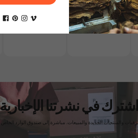
دخان سجائر عبوات
سيجار cigar
شترك في نشرتنا الإخبارية