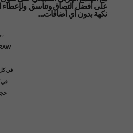
على أفضل ألتصاق وتناسق ولإعطاء ال
نكهة بدون أي أضافات...
مواصفات المنتج الأضافيه
العلامه التجاريه
في كل صند
في كل 
110 