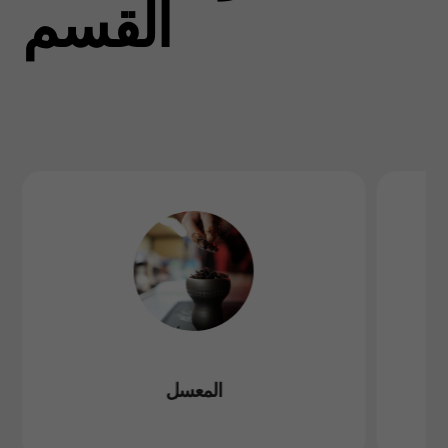
القسم
المعسل