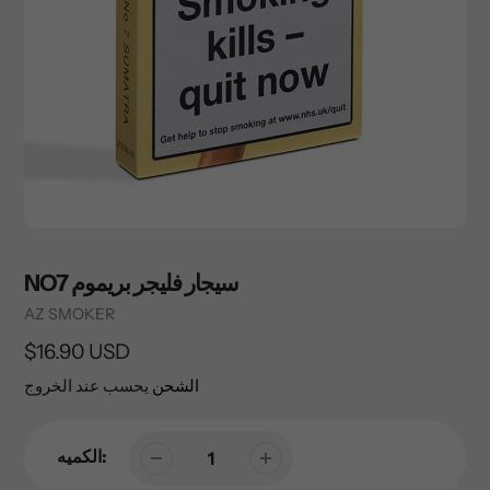
NO7 سيجار فليجر بريموم
Vendor
AZ SMOKER
السعر
$16.90 USD
العادي
الشحن
يحسب عند الخروج
الكميه: