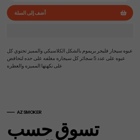
أضف إلى السلة
إضافة
المنتج
عبوه سيجار فليجر بريموم بالشكل الكلاسيكي والمميز تحتوي كل
إلى
عبوه على عدد 5 سجائر كل سيجاره مغلفه على حده لتحافض
عربة
على نكهتها المميزه والعطره
التسوق
الخاصة
بك
AZ SMOKER
تسوق حسب