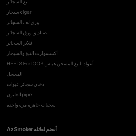
تبغ السجائر
سيجار cigar
ورق لف السجائر
صناديق ورق السجائر
فلاتر السجائر
أكسسوارت التبغ والسيجار
HEETS For IQOS أعواد التبغ المسخن هيتس
المعسل
دخان سجائر عبوات
الغليون pipe
سحبات جاهزه مره واحده
Az Smoker أنضم لعائله