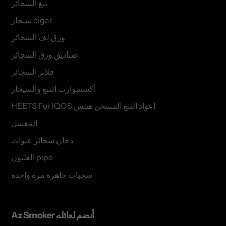
تبغ السجائر
سيجار cigar
ورق لف السجائر
صناديق ورق السجائر
فلاتر السجائر
أكسسوارت التبغ والسيجار
HEETS For IQOS أعواد التبغ المسخن هيتس
المعسل
دخان سجائر عبوات
الغليون pipe
سحبات جاهزه مره واحده
Az Smoker أنضم لعائله