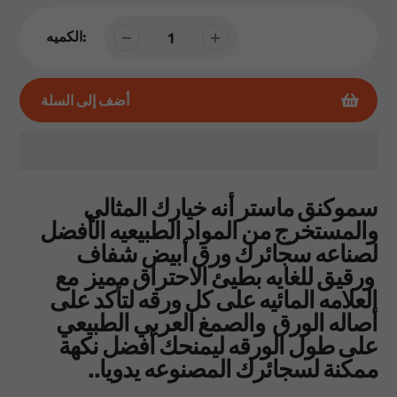
الكميه:
أضف إلى السلة
إضافة
المنتج
سموكنق ماستر أنه خيارك المثالي
إلى
والمستخرج من المواد الطبيعيه الأفضل
عربة
لصناعه سجائرك ورق أبيض شفاف
التسوق
ورقيق للغايه بطيئ الاحتراق مميز مع
الخاصة
العلامه المائيه على كل ورقه لتأكد على
بك
أصاله الورق والصمغ العربي الطبيعي
على طول الورقه ليمنحك أفضل نكهة
ممكنة لسجائرك المصنوعه يدويا..